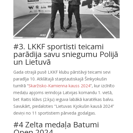
#3. LKKF sportisti teicami
parādija savu sniegumu Polijā
un Lietuvā
Gada otrajā pusē LKKF klubu pārstāvji teicami sevi
paradīja 10. Atklātajā starptautiskajā Šinkyokušin
turnīrā “
Skaržisko-Kamienna kauss 2024
”, kur izcīnīto
medaļu apjoms ierindoja Latvijas komandu 1. vietā,
bet Raitis klāvs (2.kju) ieguva labākā karatēkas balvu.
Savukārt, piedaloties “Lietuvas Kjokušin kausā 2024”
deviņi no 11 sportistiem pārveda godalgas.
#4 Zelta medaļa Batumi
Open 2024