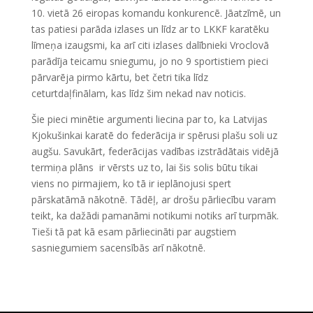
10. vietā 26 eiropas komandu konkurencē. Jāatzīmē, un
tas patiesi parāda izlases un līdz ar to LKKF karatēku
līmeņa izaugsmi, ka arī citi izlases dalībnieki Vroclovā
parādīja teicamu sniegumu, jo no 9 sportistiem pieci
pārvarēja pirmo kārtu, bet četri tika līdz
ceturtdaļfinālam, kas līdz šim nekad nav noticis.
Šie pieci minētie argumenti liecina par to, ka Latvijas
Kjokušinkai karatē do federācija ir spērusi plašu soli uz
augšu. Savukārt, federācijas vadības izstrādātais vidējā
termiņa plāns ir vērsts uz to, lai šis solis būtu tikai
viens no pirmajiem, ko tā ir ieplānojusi spert
pārskatāmā nākotnē. Tādēļ, ar drošu pārliecību varam
teikt, ka dažādi pamanāmi notikumi notiks arī turpmāk.
Tieši tā pat kā esam pārliecināti par augstiem
sasniegumiem sacensībās arī nākotnē.