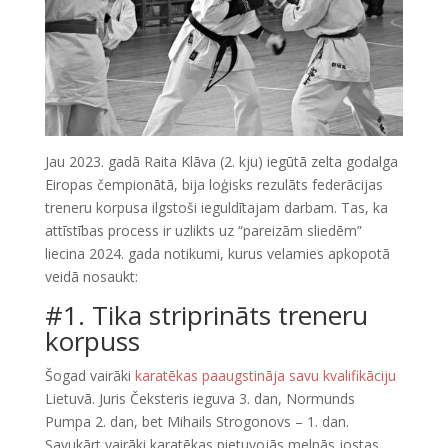
Jau 2023. gadā Raita Klāva (2. kju) iegūtā zelta godalga
Eiropas čempionātā, bija loģisks rezulāts federācijas
treneru korpusa ilgstoši ieguldītajam darbam. Tas, ka
attīstības process ir uzlikts uz “pareizām sliedēm”
liecina 2024. gada notikumi, kurus velamies apkopotā
veidā nosaukt:
#1. Tika striprināts treneru
korpuss
Šogad vairāki
karatēkas paaugstināja savu kvalifikāciju
Lietuvā. Juris Čeksteris ieguva 3. dan, Normunds
Pumpa 2. dan, bet Mihails Strogonovs – 1. dan.
Savukārt vairāki karatēkas pietuvojās melnās jostas