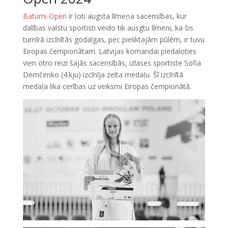
Batumi Open
ir ļoti augsta līmeņa sacensības, kur
dalības valstu sportisti veido tik ausgtu līmeni, ka šis
turnīrā izcīnītās godalgas, pec pieliktajām pūlēm, ir tuvu
Eiropas čempionātam. Latvijas komandai piedaloties
vien otro reizi šajās sacensībās, izlases sportiste Sofia
Demčenko (4.kju) izcīnīja zelta medaļu. Šī izcīnītā
medaļa lika cerības uz veiksmi Eiropas čempionātā.