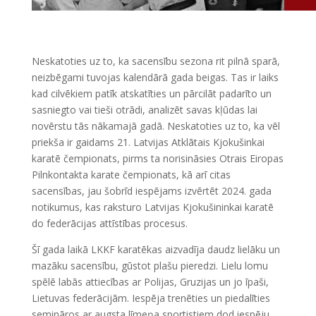
Neskatoties uz to, ka sacensību sezona rit pilnā sparā,
neizbēgami tuvojas kalendārā gada beigas. Tas ir laiks
kad cilvēkiem patīk atskatīties un pārcilāt padarīto un
sasniegto vai tieši otrādi, analizēt savas kļūdas lai
novērstu tās nākamajā gadā. Neskatoties uz to, ka vēl
priekša ir gaidams 21. Latvijas Atklātais Kjokušinkai
karatē čempionats, pirms ta norisināsies Otrais Eiropas
Pilnkontakta karate čempionats, kā arī citas
sacensības, jau šobrīd iespējams izvērtēt 2024. gada
notikumus, kas raksturo Latvijas Kjokušininkai karatē
do federācijas attīstības procesus.
Šī gada laikā LKKF karatēkas aizvadīja daudz lielāku un
mazāku sacensību, gūstot plašu pieredzi. Lielu lomu
spēlē labās attiecības ar Polijas, Gruzijas un jo īpaši,
Lietuvas federācijām. Iespēja trenēties un piedalīties
semināros ar augsta līmeņa sportistiem dod iespēju