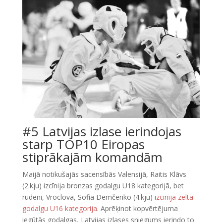
#5 Latvijas izlase ierindojas
starp TOP10 Eiropas
stiprākajām komandām
Maijā notikušajās sacensībās Valensijā, Raitis Klāvs
(2.kju) izcīnija bronzas godalgu U18 kategorijā, bet
rudenī, Vroclovā, Sofia Demčenko (4.kju) i
zcīnija zelta
godalgu U16 kategorija
. Aprēķinot kopvērtējuma
iegūtās godalgas, Latvijas izlases sniegums ierindo to