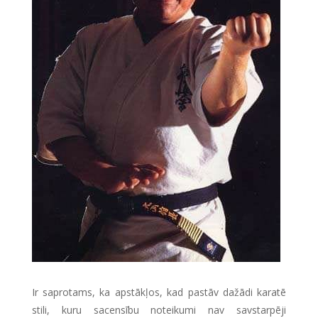
Ir saprotams, ka apstākļos, kad pastāv dažādi karatē
stili, kuru sacensību noteikumi nav savstarpēji