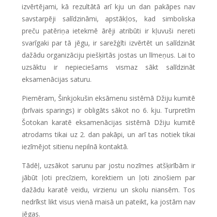
izvērtējami, kā rezultātā arī kju un dan pakāpes nav
savstarpēji salīdzināmi, apstākļos, kad simboliska
preču patēriņa ietekmē ārēji atribūti ir kļuvuši nereti
svarīgaki par tā jēgu, ir sarežģīti izvērtēt un salīdzināt
dažādu organizāciju piešķirtās jostas un līmeņus. Lai to
uzsāktu ir nepieciešams vismaz sākt salīdzināt
eksamenācijas saturu.
Piemēram, Šinkjokušin eksāmenu sistēmā Džiju kumitē
(brīvais sparings) ir obligāts sākot no 6. kju. Turpretīm
Šotokan karatē eksamenācijas sistēmā Džiju kumitē
atrodams tikai uz 2. dan pakāpi, un arī tas notiek tikai
iezīmējot sitienu nepilnā kontaktā.
Tādēļ, uzsākot sarunu par jostu nozīmes atšķirībām ir
jābūt ļoti precīziem, korektiem un ļoti zinošiem par
dažādu karatē veidu, virzienu un skolu niansēm. Tos
nedrīkst likt visus vienā maisā un pateikt, ka jostām nav
jēgas.