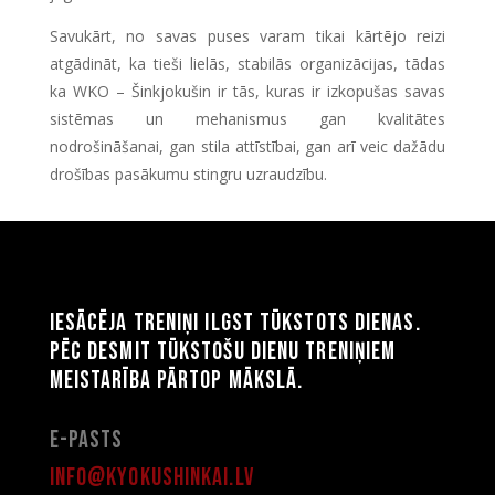
Savukārt, no savas puses varam tikai kārtējo reizi
atgādināt, ka tieši lielās, stabilās organizācijas, tādas
ka WKO – Šinkjokušin ir tās, kuras ir izkopušas savas
sistēmas un mehanismus gan kvalitātes
nodrošināšanai, gan stila attīstībai, gan arī veic dažādu
drošības pasākumu stingru uzraudzību.
Iesācēja treniņi ilgst tūkstots dienas.
Pēc desmit tūkstošu dienu treniņiem
meistarība pārtop mākslā.
E-pasts
info@kyokushinkai.lv