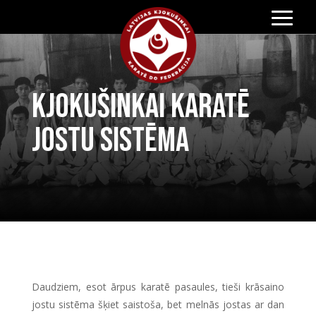
Kjokušinkai karatē
jostu sistēma
Daudziem, esot ārpus karatē pasaules, tieši krāsaino
jostu sistēma šķiet saistoša, bet melnās jostas ar dan