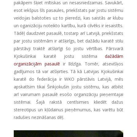
pakāpem šķiet mītiskas un nesasniedzamas. Savukārt,
esot iekšpus šīs pasaules, priekšstats par jostu sistēmu
veidojas balstoties uz to pieredzi, kas saistās ar klubu
un oganizāciju noteikto kartību, kurā cilvēks ir iesaistīts.
Tādēļ daudzviet pasaulē, tostarp arī Latvijā, priekšstats
par jostu sistēmām ir atšķirīgs, bet dažādu karatē stilu
pārstāvji traktē atšķirīgi šo jostu vērtības. Pārsvarā
Kjokušinkai karatē jostu sistēma
dažādām
organizācijām pasaulē
ir līdzīga. Tomēr, atsevišķos
gadījumos tā var atšķirties. Tā kā Latvijas Kjokušinkai
karatē do federācija ir WKO pārstāvis Latvijā, mēs
apskatīsim tikai Šinkjokušin jostu sistēmu, kas atbilst
arī vairumam pasaulē esošo organizāciju pieņemtajai
sistēmai. Šajā rakstā centīsimies kliedēt dažus
stereotipus un kļūdainus pieņēmumus, kas varētu būt
radušies nezināšanas dēļ.