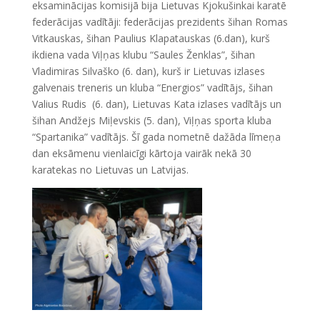
eksaminācijas komisijā bija Lietuvas Kjokušinkai karatē
federācijas vadītāji: federācijas prezidents šihan Romas
Vitkauskas, šihan Paulius Klapatauskas (6.dan), kurš
ikdiena vada Viļņas klubu “Saules Ženklas”, šihan
Vladimiras Silvaško (6. dan), kurš ir Lietuvas izlases
galvenais treneris un kluba “Energios” vadītājs, šihan
Valius Rudis (6. dan), Lietuvas Kata izlases vadītājs un
šihan Andžejs Miļevskis (5. dan), Viļņas sporta kluba
“Spartanika” vadītājs. Šī gada nometnē dažāda līmeņa
dan eksāmenu vienlaicīgi kārtoja vairāk nekā 30
karatekas no Lietuvas un Latvijas.