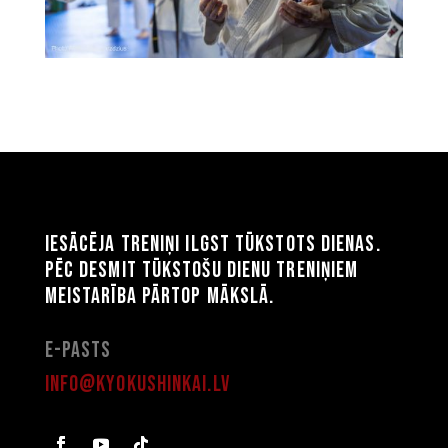
Iesācēja treniņi ilgst tūkstots dienas.
Pēc desmit tūkstošu dienu treniņiem
meistarība pārtop mākslā.
E-pasts
info@kyokushinkai.lv