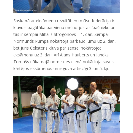
Saskaņā ar eksāmenu rezultātiem mūsu federācija ir
kļuvusi bagātāka par vienu melno jostas īpašnieku un
tas ir sempai Mihails Strogonovs – 1. dan. Sempai
Normunds Pumpa nokārtoja pārbaudījumu uz 2. dan,
bet Juris Čeksteris kļuva par sensei nokārtojot
eksāmenu uz 3. dan. Arī Alans Hauberts un Janeks
Tomašs nākamajā nometnes dienā nokārtoja savus
kārtējos eksāmenus un ieguva attiecīgi 3. un 5. kju.