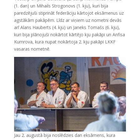
(1. dan) un Mihails Strogonovs (1. kju), kuri bija
paredzējuši stiprināt federāciju kārtojot eksāmenus uz
agstākām pakāpēm. Līdz ar viņiem uz nometni devās
arī Alans Hauberts (4. kju) un Janeks Tomašs (6. kju),
kuri bija plānojuši nokārtot kārtējo kju pakāpi un Anfisa
Kumrova, kura nupat nokārtoja 2. kju pakāpi LKKF
vasaras nometnē.
Jau 2. augustā bija noslēdzies dan eksāmens, kura