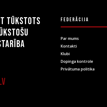
st tūkstots
Federācija
tūkstošu
Par mums
starība
Kontakti
Klubi
Dopinga kontrole
Privātuma politika
lv