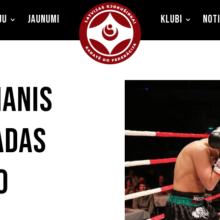
ju
Jaunumi
Klubi
Not
manis
adas
o