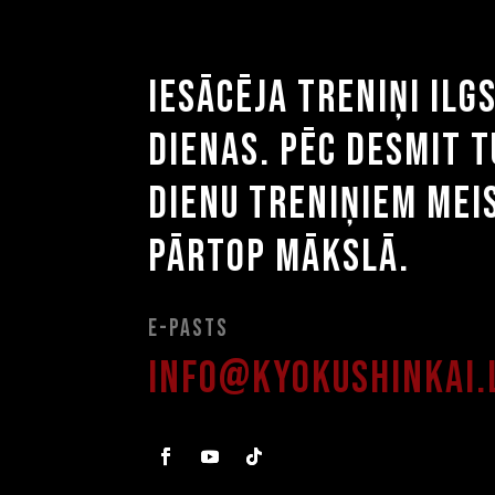
Iesācēja treniņi ilg
dienas. Pēc desmit 
dienu treniņiem mei
pārtop mākslā.
E-pasts
info@kyokushinkai.