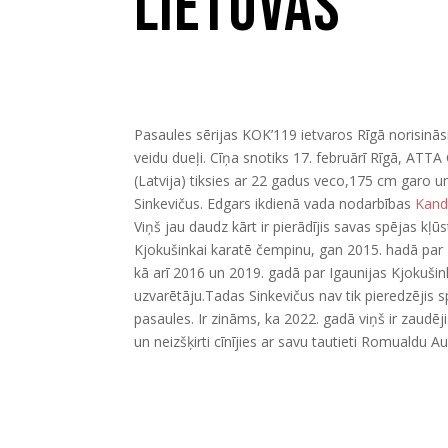
Lietuvas
Pasaules sērijas KOK’119 ietvaros Rīgā norisinās
veidu dueļi. Cīņa snotiks 17. februārī Rīgā, ATTA
(Latvija) tiksies ar 22 gadus veco,175 cm garo u
Sinkevičus. Edgars ikdienā vada nodarbības
Kanda
Viņš jau daudz kārt ir pierādījis savas spējas kļū
Kjokušinkai karatē čempinu, gan 2015. hadā par 
kā arī 2016 un 2019. gadā par Igaunijas Kjokuši
uzvarētāju.Tadas Sinkevičus nav tik pieredzējis s
pasaules. Ir zināms, ka 2022. gadā viņš ir za
un neizšķirti cīnījies ar savu tautieti Romualdu 