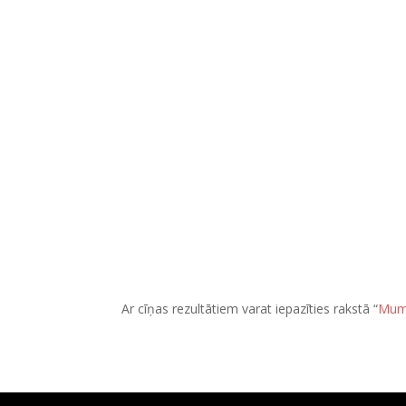
Ar cīņas rezultātiem varat iepazīties rakstā “
Mums