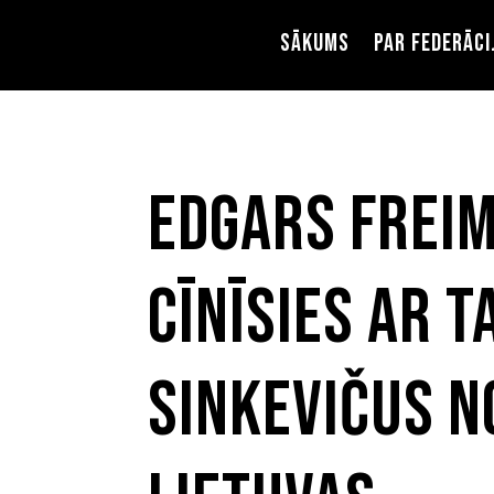
Sākums
Par federāci
Edgars Frei
cīnīsies ar T
Sinkevičus n