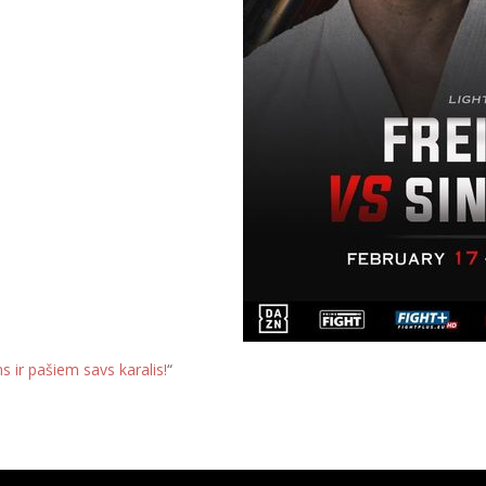
 ir pašiem savs karalis!
“