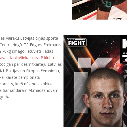
ies vairāku Latvijas cīņas sporta
 Centre ringā. Tā Edgars Freimanis
n 70kg smago lietuvieti Tadas
vas Kjokušinkai karatē klubu
.
stot gan par desmitkārtēju Latvijas
K1 Baltijas un Eiropas čempionu,
nkai karatē čempionātu
portists, kurš nāk no kikobksa
udējis Samandaram Akmadžanovam
Augu.%