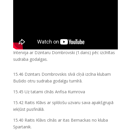
Intervija ar Dzintaru Dombrovski (1.dans) pēc izcīnītas
sudraba godalgas.
15.46 Dzintars Dombrovskis sīvā cīņā izcīna klubam
Bušido otru sudraba godalgu turnīrā.
15.45 Uz tatami cīnās Anfisa Kumrova
15.42 Raitis Klāvs ar spīdošu uzvaru sava apakšgrupā
iekļūst pusfinālā.
15.40 Raitis Klāvs cīnās ar itas Bernackas no kluba
Spartanik.