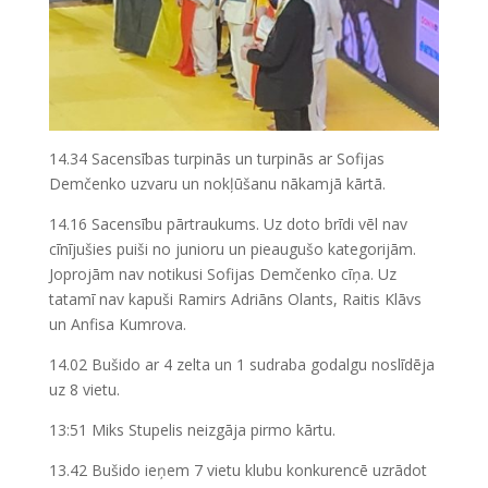
14.34 Sacensības turpinās un turpinās ar Sofijas
Demčenko uzvaru un nokļūšanu nākamjā kārtā.
14.16 Sacensību pārtraukums. Uz doto brīdi vēl nav
cīnījušies puiši no junioru un pieaugušo kategorijām.
Joprojām nav notikusi Sofijas Demčenko cīņa. Uz
tatamī nav kapuši Ramirs Adriāns Olants, Raitis Klāvs
un Anfisa Kumrova.
14.02 Bušido ar 4 zelta un 1 sudraba godalgu noslīdēja
uz 8 vietu.
13:51 Miks Stupelis neizgāja pirmo kārtu.
13.42 Bušido ieņem 7 vietu klubu konkurencē uzrādot