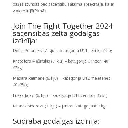
dažas stundas pēc sacensību sākuma apliecināja, ka ar
viņiem ir jārēķinās.
Join The Fight Together 2024
sacensībās zelta godalgas
izcīnīja:
Denis Polonskis (7. kju) – kategorija U11 zēni 35-40kg
Kristofers Mašinskis (6. kju) – kategorija U11zēni 40-
45kg
Madara Reimane (6. kju) – kategorija U12 meietenes
40-45kg
Lūkas Jajavi (6. kju) – kategorija U12 zēni līdz 35 kg
Rihards Sidorovs (2. kju) – junioru kategoija 80+kg
Sudraba godalgas izcīnīja: