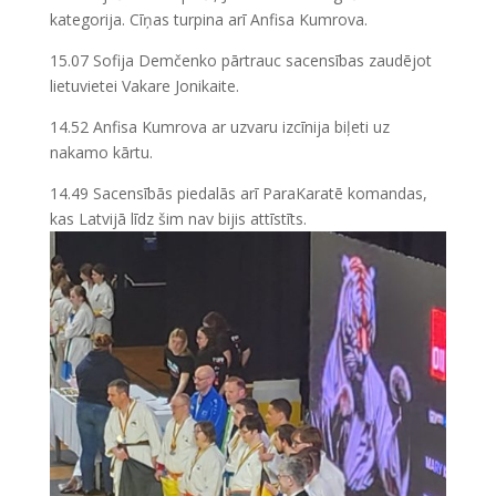
kategorija. Cīņas turpina arī Anfisa Kumrova.
15.07 Sofija Demčenko pārtrauc sacensības zaudējot
lietuvietei Vakare Jonikaite.
14.52 Anfisa Kumrova ar uzvaru izcīnija biļeti uz
nakamo kārtu.
14.49 Sacensībās piedalās arī ParaKaratē komandas,
kas Latvijā līdz šim nav bijis attīstīts.