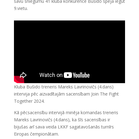
savu sniegumu 41 kluba konkurencē Bušido spēja iegūt
9.vietu.
Kluba Bušido treneris Mareks Lavrinovičs (4.dans)
intervija pēc aizvadītajām sacensībam Join The Fight
Together 2024.
Kā pēcsacensību intervijā minēja komandas treneris
Mareks Lavrinovičs (4.dans), ka šīs sacensības ir
bijušas arī sava veida LKKF sagatavošanās turnīrs
Eiropas čempionātam.