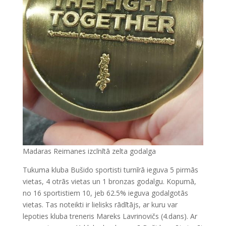
Madaras Reimanes izcīnītā zelta godalga
Tukuma kluba Bušido sportisti turnīrā ieguva 5 pirmās
vietas, 4 otrās vietas un 1 bronzas godalgu. Kopumā,
no 16 sportistiem 10, jeb 62.5% ieguva godalgotās
vietas. Tas noteikti ir lielisks rādītājs, ar kuru var
lepoties kluba treneris Mareks Lavrinovičs (4.dans). Ar