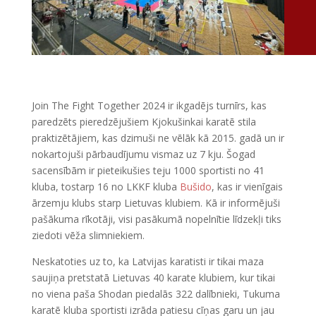
Join The Fight Together 2024 ir ikgadējs turnīrs, kas
paredzēts pieredzējušiem Kjokušinkai karatē stila
praktizētājiem, kas dzimuši ne vēlāk kā 2015. gadā un ir
nokartojuši pārbaudījumu vismaz uz 7 kju. Šogad
sacensībām ir pieteikušies teju 1000 sportisti no 41
kluba, tostarp 16 no LKKF kluba
Bušido
, kas ir vienīgais
ārzemju klubs starp Lietuvas klubiem. Kā ir informējuši
pašākuma rīkotāji, visi pasākumā nopelnītie līdzekļi tiks
ziedoti vēža slimniekiem.
Neskatoties uz to, ka Latvijas karatisti ir tikai maza
saujiņa pretstatā Lietuvas 40 karate klubiem, kur tikai
no viena paša Shodan piedalās 322 dalībnieki, Tukuma
karatē kluba sportisti izrāda patiesu cīņas garu un jau