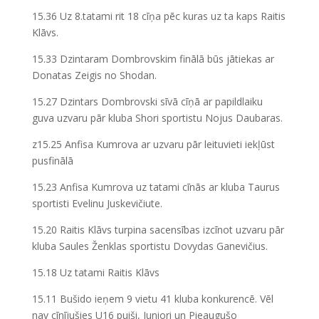
15.36 Uz 8.tatami rit 18 cīņa pēc kuras uz ta kaps Raitis
Klāvs.
15.33 Dzintaram Dombrovskim finālā būs jātiekas ar
Donatas Zeigis no Shodan.
15.27 Dzintars Dombrovski sīvā cīņā ar papildlaiku
guva uzvaru pār kluba Shori sportistu Nojus Daubaras.
z15.25 Anfisa Kumrova ar uzvaru pār leituvieti iekļūst
pusfinālā
15.23 Anfisa Kumrova uz tatami cīnās ar kluba Taurus
sportisti Evelinu Juskevičiute.
15.20 Raitis Klāvs turpina sacensības izcīnot uzvaru pār
kluba Saules Ženklas sportistu Dovydas Ganevičius.
15.18 Uz tatami Raitis Klāvs
15.11 Bušido ieņem 9 vietu 41 kluba konkurencē. Vēl
nav cīnījušies U16 puiši, Juniori un Pieaugušo