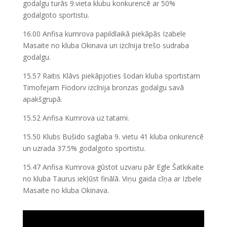
godalgu turās 9.vieta klubu konkurencē ar 50%
godalgoto sportistu.
16.00 Anfisa kumrova papildlaikā piekāpās Izabele
Masaite no kluba Okinava un izcīnija trešo sudraba
godalgu.
15.57 Raitis Klāvs piekāpjoties šodan kluba sportistam
Timofejam Fiodorv izcīnija bronzas godalgu savā
apakšgrupā.
15.52 Anfisa Kumrova uz tatami.
15.50 Klubs Bušido saglaba 9. vietu 41 kluba onkurencē
un uzrada 37.5% godalgoto sportistu.
15.47 Anfisa Kumrova gūstot uzvaru pār Egle Šatkikaite
no kluba Taurus iekļūst finālā. Viņu gaida cīņa ar Izbele
Masaite no kluba Okinava.