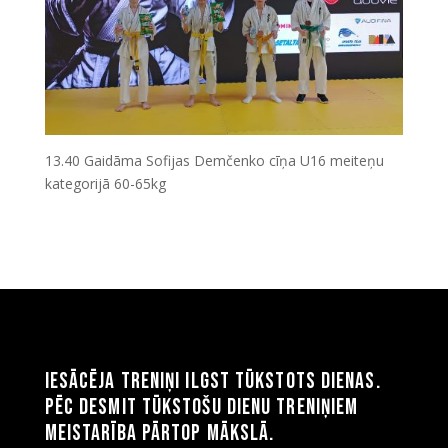
13.40 Gaidāma Sofijas Demčenko cīņa U16 meiteņu
kategorijā 60-65kg
Iesācēja treniņi ilgst tūkstots dienas.
Pēc desmit tūkstošu dienu treniņiem
meistarība pārtop mākslā.