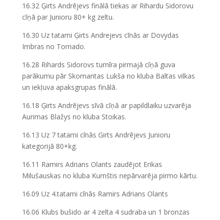
16.32 Ģirts Andrējevs finālā tiekas ar Rihardu Sidorovu
cīņā par Junioru 80+ kg zeltu.
16.30 Uz tatami Ģirts Andrejevs cīnās ar Dovydas
Imbras no Tornado.
16.28 Rihards Sidorovs turnīra pirmajā cīņā guva
parākumu pār Skomantas Lukša no kluba Baltas vilkas
un iekļuva apaksgrupas finālā.
16.18 Ģirts Andrējevs sīvā cīņā ar papildlaiku uzvarēja
Aurimas Blažys no kluba Stoikas.
16.13 Uz 7 tatami cīnās Girts Andrējevs Junioru
kategorijā 80+kg.
16.11 Ramirs Adrians Olants zaudējot Erikas
Milušauskas no kluba Kumštis nepārvarēja pirmo kārtu.
16.09 Uz 4.tatami cīnās Ramirs Adrians Olants
16.06 Klubs bušido ar 4 zelta 4 sudraba un 1 bronzas