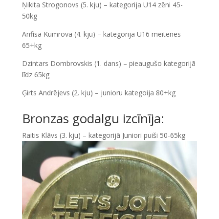
Ņikita Strogonovs (5. kju) – kategorija U14 zēni 45-
50kg
Anfisa Kumrova (4. kju) – kategorija U16 meitenes
65+kg
Dzintars Dombrovskis (1. dans) – pieaugušo kategorijā
līdz 65kg
Ģirts Andrējevs (2. kju) – junioru kategoija 80+kg
Bronzas godalgu izcīnīja:
Raitis Klāvs (3. kju) – kategorijā Juniori puiši 50-65kg