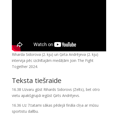
Riharda Sidorova (2. kju) un Ģirta Andrējeva (2. kju)
intervija pēc izcīnītajām medāļām Join The Fight
Together 2024.
Teksta tiešraide
16.38 Uzvaru gūst Rihards Sidorovs (Zelts), bet otro
vietu apakšgrupā iegūst Ģirts Andrējevs.
16.36 Uz 7.tatami sākas pēdejā fināla cīņa ar mūsu
sportistu dalību.