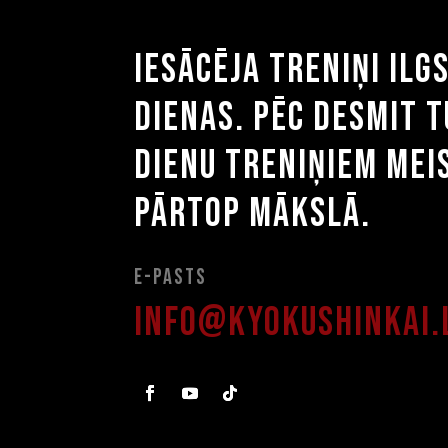
Iesācēja treniņi ilg
dienas. Pēc desmit 
dienu treniņiem mei
pārtop mākslā.
E-pasts
info@kyokushinkai.