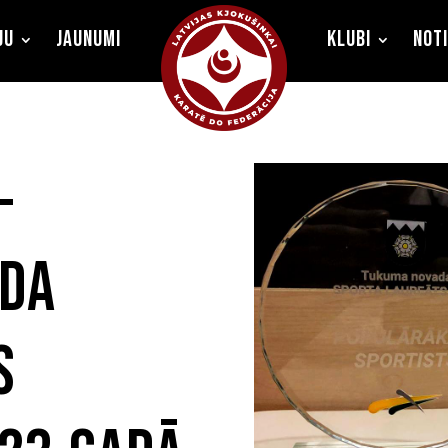
ju
Jaunumi
Klubi
Not
–
da
s