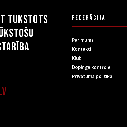
st tūkstots
Federācija
tūkstošu
Par mums
starība
Kontakti
Klubi
Dopinga kontrole
Privātuma politika
lv