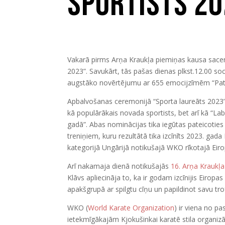
sportists 2
Vakarā pirms Arņa Kraukļa piemiņas kausa sace
2023”. Savukārt, tās pašas dienas plkst.12.00 s
augstāko novērtējumu ar 655 emocijzīmēm “Patī
Apbalvošanas ceremonijā “Sporta laureāts 2023” R
kā populārākais novada sportists, bet arī kā “Lab
gadā”. Abas nominācijas tika iegūtas pateicoties
treniņiem, kuru rezultātā tika izcīnīts 2023. gad
kategorijā Ungārijā notikušajā WKO rīkotajā Eir
Arī nakamaja dienā notikušajās
16. Arņa Kraukļ
Klāvs apliecināja to, ka ir godam izcīnijis Eiropa
apakšgrupā ar spilgtu cīņu un papildinot savu tr
WKO (
World Karate Organization
) ir viena no pa
ietekmīgākajām Kjokušinkai karatē stila organizā