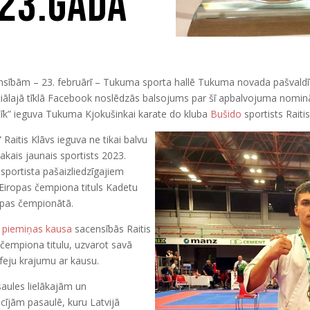
023.gadā
nsībām – 23. februārī – Tukuma sporta hallē Tukuma novada pašvaldī
ociālajā tīklā Facebook noslēdzās balsojums par šī apbalvojuma nominā
k” ieguva Tukuma Kjokušinkai karate do kluba
Bušido
sportists Raiti
aitis Klāvs ieguva ne tikai balvu
akais jaunais sportists 2023.
 sportista pašaizliedzīgajiem
a Eiropas čempiona tituls Kadetu
opas čempionātā.
a piemiņas kausa
sacensībās Raitis
s čempiona titulu, uzvarot savā
ofeju krajumu ar kausu.
saules lielākajām un
cījām pasaulē, kuru Latvijā