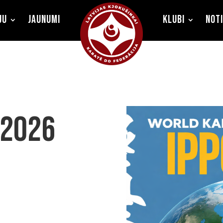
ju
Jaunumi
Klubi
Not
 2026