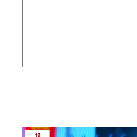
←
Samuraju diena 2026
19