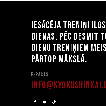
Iesācēja treniņi ilg
dienas. Pēc desmit 
dienu treniņiem mei
pārtop mākslā.
E-pasts
info@kyokushinkai.