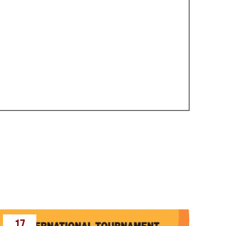
tais Kjokušinkai karatē čempionāts
→
17