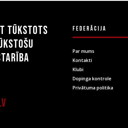
st tūkstots
Federācija
tūkstošu
Par mums
starība
Kontakti
Klubi
Dopinga kontrole
Privātuma politika
lv