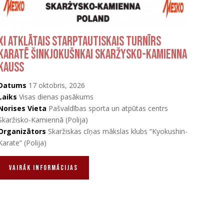
XI Atklātais starptautiskais turnīrs
karatē Šinkjokušnkai Skaržysko-Kamienna
kauss
Datums
17 oktobris, 2026
Laiks
Visas dienas pasākums
Norises Vieta
Pašvaldības sporta un atpūtas centrs
Skaržisko-Kamiennā (Polija)
Organizātors
Skaržiskas cīņas mākslas klubs “Kyokushin-
Karate” (Polija)
vAIRĀK INFORMĀCIJAS