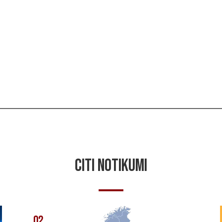
23. Latvijas atklā
CITI NOTIKUMI
02