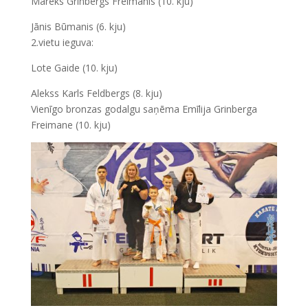
Mareks Grinbergs Freimanis (10. kju)
Jānis Būmanis (6. kju)
2.vietu ieguva:
Lote Gaide (10. kju)
Alekss Karls Feldbergs (8. kju)
Vienīgo bronzas godalgu saņēma Emīlija Grinberga
Freimane (10. kju)