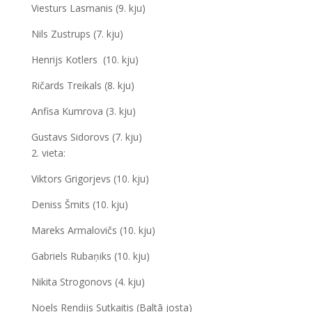
Viesturs Lasmanis (9. kju)
Nils Zustrups (7. kju)
Henrijs Kotlers (10. kju)
Ričards Treikals (8. kju)
Anfisa Kumrova (3. kju)
Gustavs Sidorovs (7. kju)
2. vieta:
Viktors Grigorjevs (10. kju)
Deniss Šmits (10. kju)
Mareks Armalovičs (10. kju)
Gabriels Rubaņiks (10. kju)
Nikita Strogonovs (4. kju)
Noels Rendijs Sutkaitis (Baltā josta)