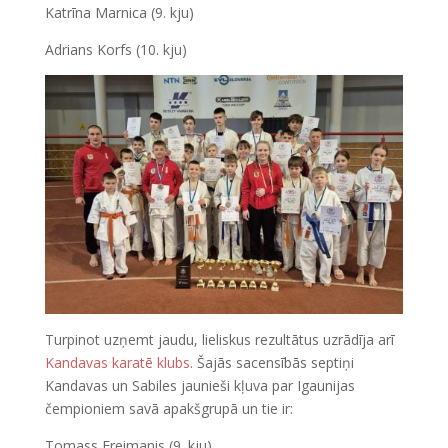
Katrīna Marnica (9. kju)
Adrians Korfs (10. kju)
Turpinot uzņemt jaudu, lieliskus rezultātus uzrādīja arī
Kandavas karatē klubs
. Šajās sacensībās septiņi
Kandavas un Sabiles jaunieši kļuva par Igaunijas
čempioniem savā apakšgrupā un tie ir:
Tomass Freimanis (9. kju)