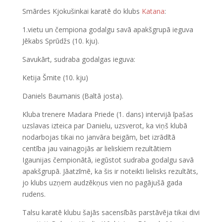
Smārdes Kjokušinkai karatē do klubs
Katana
:
1.vietu un čempiona godalgu savā apakšgrupā ieguva
Jēkabs Sprūdžs (10. kju).
Savukārt, sudraba godalgas ieguva:
Ketija Šmite (10. kju)
Daniels Baumanis (Baltā josta).
Kluba trenere Madara Priede (1. dans) intervijā īpašas
uzslavas izteica par Danielu, uzsverot, ka viņš klubā
nodarbojas tikai no janvāra beigām, bet izrādītā
centība jau vainagojās ar lieliskiem rezultātiem
Igaunijas čempionātā, iegūstot sudraba godalgu savā
apakšgrupā. Jāatzīmē, ka šis ir noteikti lielisks rezultāts,
jo klubs uzņem audzēkņus vien no pagājušā gada
rudens.
Talsu karatē klubu šajās sacensībās parstāvēja tikai divi