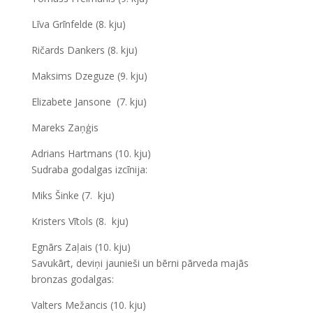
Līva Grīnfelde (8. kju)
Ričards Dankers (8. kju)
Maksims Dzeguze (9. kju)
Elizabete Jansone (7. kju)
Mareks Zaņģis
Adrians Hartmans (10. kju)
Sudraba godalgas izcīnija:
Miks Šinke (7. kju)
Kristers Vītols (8. kju)
Egnārs Zaļais (10. kju)
Savukārt, deviņi jaunieši un bērni pārveda majās
bronzas godalgas:
Valters Mežancis (10. kju)