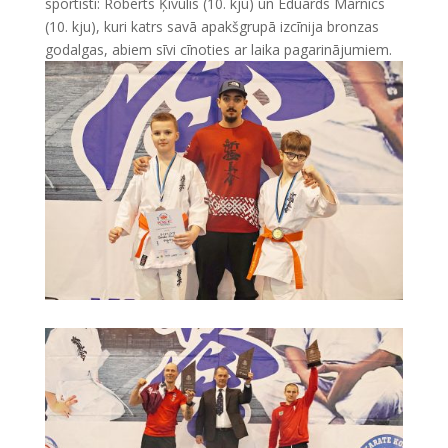
sportisti: Roberts Ķivulis (10. kju) un Eduards Marnics
(10. kju), kuri katrs savā apakšgrupā izcīnija bronzas
godalgas, abiem sīvi cīnoties ar laika pagarinājumiem.