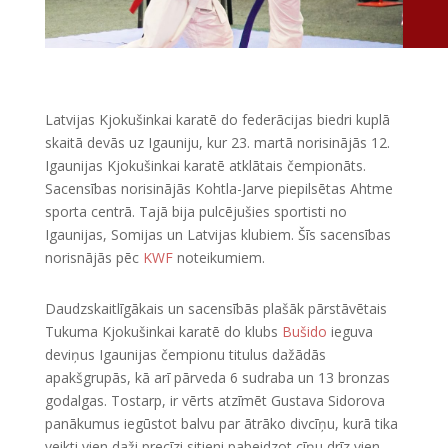
Latvijas Kjokušinkai karatē do federācijas biedri kuplā
skaitā devās uz Igauniju, kur 23. martā norisinājās 12.
Igaunijas Kjokušinkai karatē atklātais čempionāts.
Sacensības norisinājās Kohtla-Jarve piepilsētas Ahtme
sporta centrā. Tajā bija pulcējušies sportisti no
Igaunijas, Somijas un Latvijas klubiem. Šīs sacensības
norisnājās pēc
KWF
noteikumiem.
Daudzskaitlīgākais un sacensībās plašāk pārstāvētais
Tukuma Kjokušinkai karatē do klubs
Bušido
ieguva
deviņus Igaunijas čempionu titulus dažādās
apakšgrupās, kā arī pārveda 6 sudraba un 13 bronzas
godalgas. Tostarp, ir vērts atzīmēt Gustava Sidorova
panākumus iegūstot balvu par ātrāko divcīņu, kurā tika
veikti vien daži precīzi sitieni pabeidzot cīņu drīz vien