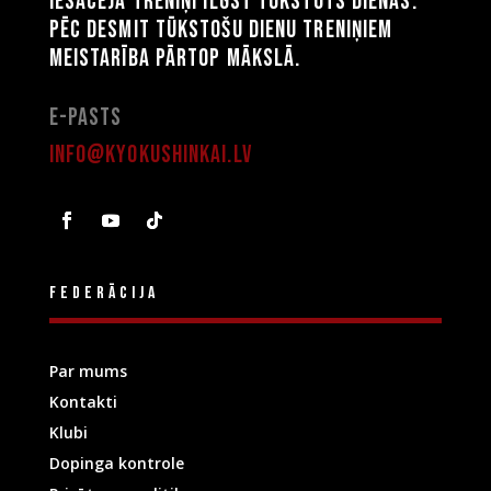
Iesācēja treniņi ilgst tūkstots dienas.
Pēc desmit tūkstošu dienu treniņiem
meistarība pārtop mākslā.
E-pasts
info@kyokushinkai.lv
Federācija
Par mums
Kontakti
Klubi
Dopinga kontrole