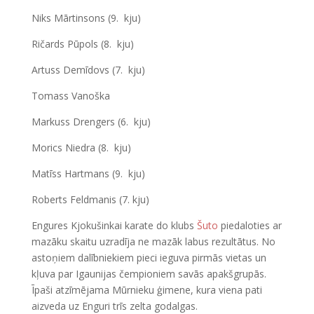
Niks Mārtinsons (9. kju)
Ričards Pūpols (8. kju)
Artuss Demīdovs (7. kju)
Tomass Vanoška
Markuss Drengers (6. kju)
Morics Niedra (8. kju)
Matīss Hartmans (9. kju)
Roberts Feldmanis (7. kju)
Engures Kjokušinkai karate do klubs
Šuto
piedaloties ar
mazāku skaitu uzradīja ne mazāk labus rezultātus. No
astoņiem dalībniekiem pieci ieguva pirmās vietas un
kļuva par Igaunijas čempioniem savās apakšgrupās.
Īpaši atzīmējama Mūrnieku ģimene, kura viena pati
aizveda uz Enguri trīs zelta godalgas.