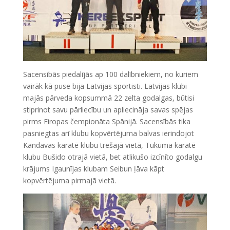
Sacensībās piedalījās ap 100 dalībniekiem, no kuriem
vairāk kā puse bija Latvijas sportisti. Latvijas klubi
majās pārveda kopsummā 22 zelta godalgas, būtisi
stiprinot savu pārliecību un apliecināja savas spējas
pirms Eiropas čempionāta Spānijā. Sacensībās tika
pasniegtas arī klubu kopvērtējuma balvas ierindojot
Kandavas karatē klubu trešajā vietā, Tukuma karatē
klubu Bušido otrajā vietā, bet atlikušo izcīnīto godalgu
krājums Igaunījas klubam Seibun ļāva kāpt
kopvērtējuma pirmajā vietā.