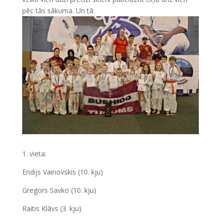
pēc tās sākuma. Un tā:
1. vieta:
Endijs Vainovskis (10. kju)
Gregors Savko (10. kju)
Raitis Klāvs (3. kju)