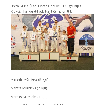
Un tā, kluba Šuto 1.vietas ieguvēji 12. Igaunijas
Kjokušinkai karatē atklātajā čempionātā:
Marsels Mūrnieks (9. kju)
Marats Mūrnieks (7. kju)
Mareks Mūrnieks (4. kju)