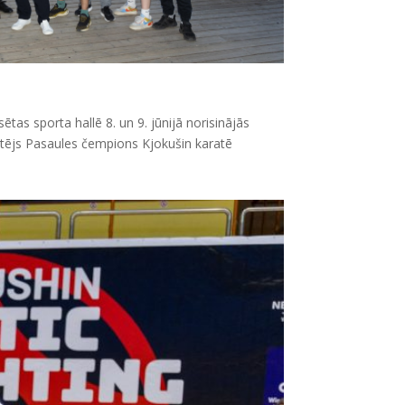
tas sporta hallē 8. un 9. jūnijā norisinājās
ārtējs Pasaules čempions Kjokušin karatē