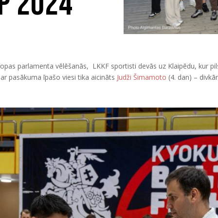
p 2024
ropas parlamenta vēlēšanās, LKKF sportisti devās uz Klaipēdu, kur pilsē
ar pasākuma īpašo viesi tika aicināts
Judži Šimamoto
(4. dan) – divk