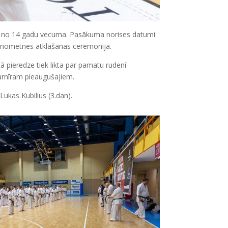
t no 14 gadu vecuma. Pasākuma norises datumi
ts nometnes atklāšanas ceremonijā.
ā pieredze tiek likta par pamatu rudenī
urnīram pieaugušajiem.
Lukas Kubilius (3.dan).