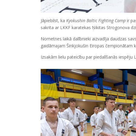
Jāpiebilst, ka
Kyokushin Baltic Fighting Camp
ir p
sakrita ar LKKF karatekas Ņikitas Strogonova dzi
Nometnes laikā dalībnieki aizvadīja daudzas savs
gaidāmajam Šinkjokušin Eiropas čempionātam kad
Izsakām lielu pateicību par piedalīšanās iespēju 