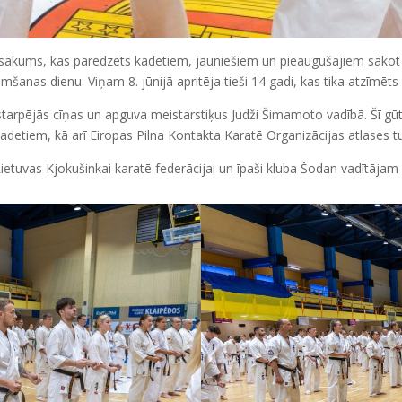
asākums, kas paredzēts kadetiem, jauniešiem un pieaugušajiem sāko
mšanas dienu. Viņam 8. jūnijā apritēja tieši 14 gadi, kas tika atzīmē
tarpējās cīņas un apguva meistarstiķus Judži Šimamoto vadībā. Šī gūt
etiem, kā arī Eiropas Pilna Kontakta Karatē Organizācijas atlases t
Lietuvas Kjokušinkai karatē federācijai un īpaši kluba Šodan vadītājam 