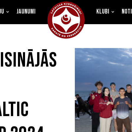
ju
Jaunumi
Klubi
Not
isinājās
ltic