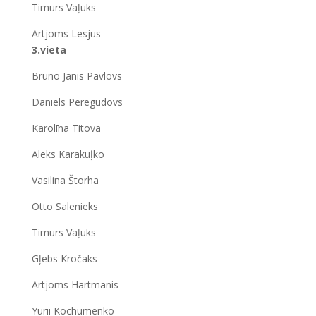
Timurs Vaļuks
Artjoms Lesjus
3.vieta
Bruno Janis Pavlovs
Daniels Peregudovs
Karolīna Titova
Aleks Karakuļko
Vasilina Štorha
Otto Salenieks
Timurs Vaļuks
Gļebs Kročaks
Artjoms Hartmanis
Yurii Kochumenko