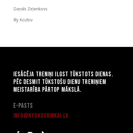
Daņiils Zeļenkovs
Illy Kozlov
Iesācēja treniņi ilgst tūkstots dienas.
Pēc desmit tūkstošu dienu treniņiem
meistarība pārtop mākslā.
E-pasts
info@kyokushinkai.lv