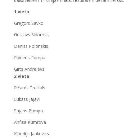
dalībniekiem 11 cīnījās finalā, rezultats ir tiešām lielisks:
1.vieta
Gregors Savko
Gustavs Sidorovs
Deniss Polonskis
Raidens Pumpa
Ģirts Andrejevs
2.vieta
Ričards Treikals
Lūkass Jajavi
Sajans Pumpa
Anfisa Kumrova
Klaudijs Jankevics