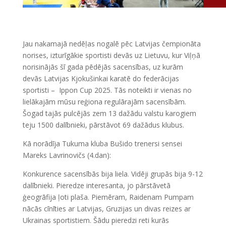
Jau nakamajā nedēļas nogalē pēc Latvijas čempionāta
norises, izturīgākie sportisti devās uz Lietuvu, kur Viļņā
norisinājās šī gada pēdējās sacensības, uz kurām
devās Latvijas Kjokušinkai karatē do federācijas
sportisti – Ippon Cup 2025. Tās noteikti ir vienas no
lielākajām mūsu reģiona regulārajām sacensībām.
Šogad tajās pulcējās zem 13 dažādu valstu karogiem
teju 1500 dalībnieki, pārstāvot 69 dažādus klubus.
Kā norādīja Tukuma kluba Bušido trenersi sensei
Mareks Lavrinovičs (4.dan):
Konkurence sacensībās bija liela. Vidēji grupās bija 9-12
dalībnieki. Pieredze interesanta, jo pārstāvetā
ģeogrāfija ļoti plaša. Piemēram, Raidenam Pumpam
nācās cīnīties ar Latvijas, Gruzijas un divas reizes ar
Ukrainas sportistiem. Šādu pieredzi reti kurās