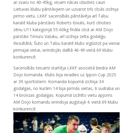
ar svaru no 40-45kg, viņam nācas izlazties cauri
Lietuvas klubu pārstāvjiem un uzvarot trīs cīņās izcīnija
pirmo vietu. LKKF sacensībās pārstāvēja arī Talsu
karatē kluba pārstāvis Roberts Ķivulis, kurš cīnoties
zēnu U11 kategorijā 55-60kg fināla cīņā ar AM Dojo
parstāvi Timuru Vaļuku, arī izcīnija zelta godalgu.
Rezultātā, Šuto un Talsu karatē klubs iegūstot pa vienai
pirmajai vietai, ierindojās dalītā 46-49 vietā 69 klubu
konkurencē.
Sacensībās teicami startēja LKKF asocietā biedra AM
Dojo komanda. Klubs bija ieradies uz Ippon Cup 2025
ar 39 sportistiem. Komanda kopumā izcīnija 34
godalgas, no kurām 14 bija pirmās vietas, 6 sudraba un
14 bronzas godalgas. Kopumā izcīnīto vietu apjoms
AM Dojo komandu ierindoja augstajā 4. vietā 69 klubu
konkurencē.