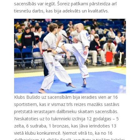
sacensībās var iegūt. Šoreiz patīkami pārsteidza arī
tiesnešu darbs, kas bija adekvāts un kvalitatīvs.
Klubs Bušido uz sacensībām bija ieradies vien ar 16
sportistiem, kas ir vismaz trīs reizes mazāks sastāvs
pretstatā ierastajam dalībnieku skaitam sacensībās.
Neskatoties uz to tukmnieki izcīnija 12 godalgas – 5
zelta, 6 sudraba, 1 bronzas, kas ļāva ierindoties 13
vietā klubu konkurencē. Ņemot vērā to, ka no 16