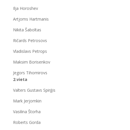
Ilja Horoshev
Artjoms Hartmanis
Nikita Šaboltas
Ričards Petrosovs
Vladislavs Petrops
Maksim Borisenkov
Jegors Tihomirovs
2.vieta
Valters Gustavs Spirģis
Mark Jerjomkin
Vasilina Štorha
Roberts Gorda