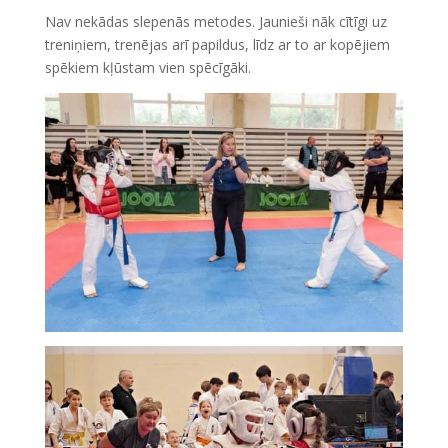
Nav nekādas slepenās metodes. Jaunieši nāk cītīgi uz
treniņiem, trenējas arī papildus, līdz ar to ar kopējiem
spēkiem kļūstam vien spēcīgāki.