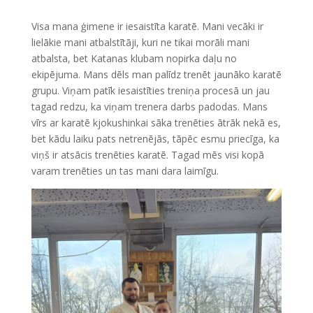
Visa mana ģimene ir iesaistīta karatē. Mani vecāki ir
lielākie mani atbalstītāji, kuri ne tikai morāli mani
atbalsta, bet Katanas klubam nopirka daļu no
ekipējuma. Mans dēls man palīdz trenēt jaunāko karatē
grupu. Viņam patīk iesaistīties treniņa procesā un jau
tagad redzu, ka viņam trenera darbs padodas. Mans
vīrs ar karatē kjokushinkai sāka trenēties ātrāk nekā es,
bet kādu laiku pats netrenējās, tāpēc esmu priecīga, ka
viņš ir atsācis trenēties karatē. Tagad mēs visi kopā
varam trenēties un tas mani dara laimīgu.