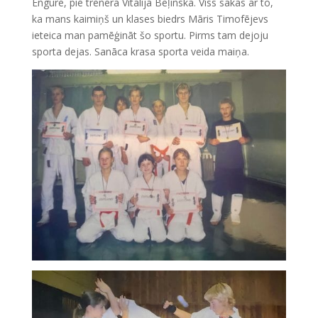
Engurē, pie trenera Vitālija Beļinska. Viss sākās ar to,
ka mans kaimiņš un klases biedrs Māris Timofējevs
ieteica man pamēģināt šo sportu. Pirms tam dejoju
sporta dejas. Sanāca krasa sporta veida maiņa.