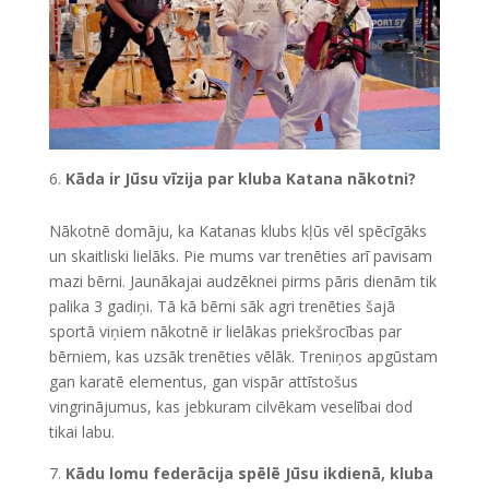
Kāda ir Jūsu vīzija par kluba Katana nākotni?
Nākotnē domāju, ka Katanas klubs kļūs vēl spēcīgāks
un skaitliski lielāks. Pie mums var trenēties arī pavisam
mazi bērni. Jaunākajai audzēknei pirms pāris dienām tik
palika 3 gadiņi. Tā kā bērni sāk agri trenēties šajā
sportā viņiem nākotnē ir lielākas priekšrocības par
bērniem, kas uzsāk trenēties vēlāk. Treniņos apgūstam
gan karatē elementus, gan vispār attīstošus
vingrinājumus, kas jebkuram cilvēkam veselībai dod
tikai labu.
Kādu lomu federācija spēlē Jūsu ikdienā, kluba