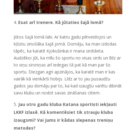
Esat arī trenere. Kā jūtaties šajā lomā?
Jūtos šajā lomā labi. Ar katru gadu pilnveidojos un
kļūstu zinošāka šajā jomā. Domāju, ka man izdodas
tāpēc, ka karatē Kjokušinkai ir mana sirdslieta.
Audzēkņi jūt, ka mīlu šo sportu no visas sirds un līdz ar
to viņu sirsniņas arī iedegas tā pat kā man par šo
sportu. Diezgan agri apzinājos, ka karatē man ir kas
vairāk kā vienkārši hobijs. Līdz ar to jau pusaudžu
gados jau domāju par to, ka kad izaugšu varētu dibināt
savu klubu un nodot savas zināšanas citiem.
Jau otro gadu kluba Katana sportisti iekļauti
LKKF izlasē. Kā komentēsiet tik strauju kluba
izaugsmi? Vai Jums ir kādas slepenas treniņu
metodes?