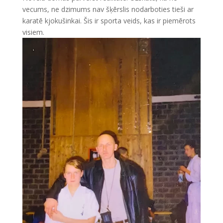
vecums, ne dzimums nav šķērslis nodarboties tieši ar
karatē kjokušinkai. Šis ir sporta veids, kas ir piemērots
visiem.