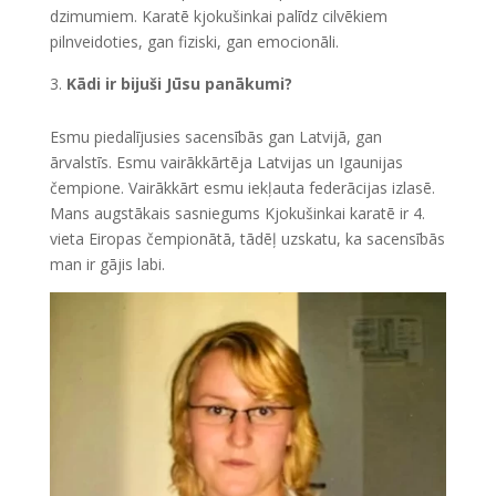
dzimumiem. Karatē kjokušinkai palīdz cilvēkiem
pilnveidoties, gan fiziski, gan emocionāli.
Kādi ir bijuši Jūsu panākumi?
Esmu piedalījusies sacensībās gan Latvijā, gan
ārvalstīs. Esmu vairākkārtēja Latvijas un Igaunijas
čempione. Vairākkārt esmu iekļauta federācijas izlasē.
Mans augstākais sasniegums Kjokušinkai karatē ir 4.
vieta Eiropas čempionātā, tādēļ uzskatu, ka sacensībās
man ir gājis labi.