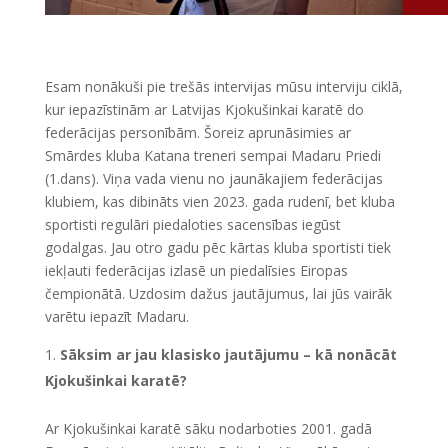
Esam nonākuši pie trešās intervijas mūsu interviju ciklā,
kur iepazīstinām ar Latvijas Kjokušinkai karatē do
federācijas personībām. Šoreiz aprunāsimies ar
Smārdes kluba Katana treneri sempai Madaru Priedi
(1.dans). Viņa vada vienu no jaunākajiem federācijas
klubiem, kas dibināts vien 2023. gada rudenī, bet kluba
sportisti regulāri piedaloties sacensības iegūst
godalgas. Jau otro gadu pēc kārtas kluba sportisti tiek
iekļauti federācijas izlasē un piedalīsies Eiropas
čempionātā. Uzdosim dažus jautājumus, lai jūs vairāk
varētu iepazīt Madaru.
Sāksim ar jau klasisko jautājumu – kā nonācāt
Kjokušinkai karatē?
Ar Kjokušinkai karatē sāku nodarboties 2001. gadā