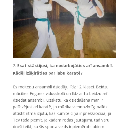
Esat stāstījusi, ka nodarbojāties arī ansamblī.
Kādēļ izšķīrāties par labu karatē?
Es meiteņu ansamblī dziedāju līdz 12. klasei. Beidzu
mācīties Engures vidusskolā un līdz ar to beidzu arī
dziedāt ansamblī. Uzskatu, ka dziedāšana man ir
palīdzējusi arī karatē, jo mūzika viennozīmīgi palīdz
attīstīt ritma izjūtu, kas kumitē cīņā ir priekšrocība, ja
Tev tāda piemīt. Ja kādam rodas jautājumi, tad varu
droši teikt, ka šis sporta veids ir piemērots abiem