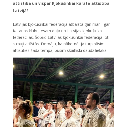
attīstībā un vispār Kjokušinkai karatē attīstībā
Latvijā?
Latvijas kjokušinkai federācija atbalsta gan mani, gan
Katanas klubu, esam daļa no Latvijas kjokušinkai
federācijas. Šobrīd Latvijas kjokušinkai federācija ļoti
strauji attīstās. Domāju, ka nākotnē, ja turpināsim
attīstīties šādā tempā, būsim skaitliski daudz lielāka.