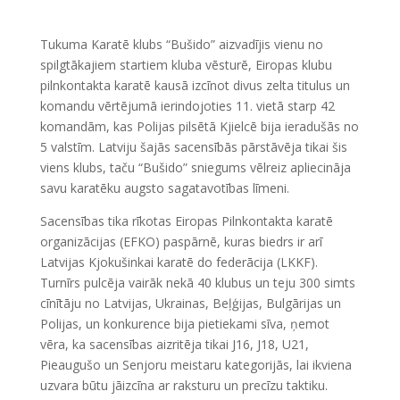
Tukuma Karatē klubs “Bušido” aizvadījis vienu no
spilgtākajiem startiem kluba vēsturē, Eiropas klubu
pilnkontakta karatē kausā izcīnot divus zelta titulus un
komandu vērtējumā ierindojoties 11. vietā starp 42
komandām, kas Polijas pilsētā Kjielcē bija ieradušās no
5 valstīm. Latviju šajās sacensībās pārstāvēja tikai šis
viens klubs, taču “Bušido” sniegums vēlreiz apliecināja
savu karatēku augsto sagatavotības līmeni.
Sacensības tika rīkotas Eiropas Pilnkontakta karatē
organizācijas (EFKO) paspārnē, kuras biedrs ir arī
Latvijas Kjokušinkai karatē do federācija (LKKF).
Turnīrs pulcēja vairāk nekā 40 klubus un teju 300 simts
cīnītāju no Latvijas, Ukrainas, Beļģijas, Bulgārijas un
Polijas, un konkurence bija pietiekami sīva, ņemot
vēra, ka sacensības aizritēja tikai J16, J18, U21,
Pieaugušo un Senjoru meistaru kategorijās, lai ikviena
uzvara būtu jāizcīna ar raksturu un precīzu taktiku.