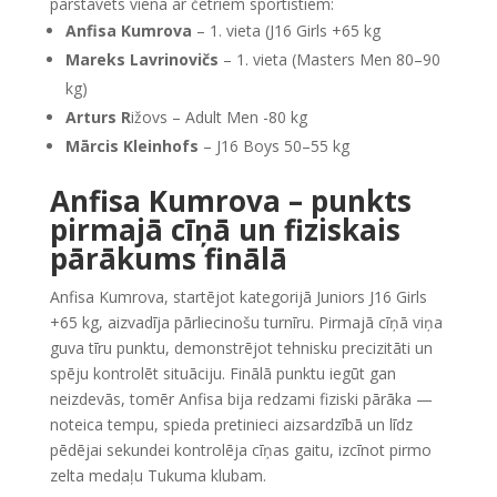
pārstāvēts viena ar četriem sportistiem:
Anfisa Kumrova
– 1. vieta (J16 Girls +65 kg
Mareks Lavrinovičs
– 1. vieta (Masters Men 80–90
kg)
Arturs R
ižovs – Adult Men -80 kg
Mārcis Kleinhofs
– J16 Boys 50–55 kg
Anfisa Kumrova – punkts
pirmajā cīņā un fiziskais
pārākums finālā
Anfisa Kumrova, startējot kategorijā Juniors J16 Girls
+65 kg, aizvadīja pārliecinošu turnīru. Pirmajā cīņā viņa
guva tīru punktu, demonstrējot tehnisku precizitāti un
spēju kontrolēt situāciju. Finālā punktu iegūt gan
neizdevās, tomēr Anfisa bija redzami fiziski pārāka —
noteica tempu, spieda pretinieci aizsardzībā un līdz
pēdējai sekundei kontrolēja cīņas gaitu, izcīnot pirmo
zelta medaļu Tukuma klubam.