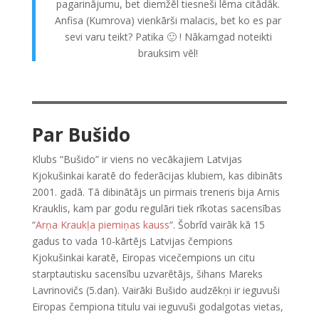
pagarinājumu, bet diemžēl tiesneši lēma citādāk.
Anfisa (Kumrova) vienkārši malacis, bet ko es par
sevi varu teikt? Patika 🙂 ! Nākamgad noteikti
brauksim vēl!
Par Bušido
Klubs “Bušido” ir viens no vecākajiem Latvijas
Kjokušinkai karatē do federācijas klubiem, kas dibināts
2001. gadā. Tā dibinātājs un pirmais treneris bija Arnis
Krauklis, kam par godu regulāri tiek rīkotas sacensības
“
Arņa Kraukļa piemiņas kauss
“. Šobrīd vairāk kā 15
gadus to vada 10-kārtējs Latvijas čempions
Kjokušinkai karatē, Eiropas vicečempions un citu
starptautisku sacensību uzvarētājs, šihans Mareks
Lavrinovičs (5.dan). Vairāki Bušido audzēkņi ir ieguvuši
Eiropas čempiona titulu vai ieguvuši godalgotas vietas,