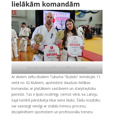
lielākām komandām
Mareks Lavrinovičs un Anfisa Kumrova
Ar diviem zeltu tituliem Tukuma “Bušido” ierindojās 11.
vietā no 42 klubiem, apsteidzot daudzas lielākas
komandas ar plašākiem sastāviem un starptautisku
pieredzi. Tas ir īpaši nozīmīgi, ņemot vērā, ka Latviju
šajā turnīrā pārstāvēja tikai viens klubs. Šādu rezultātu
var sasniegt vienīgi ar stabilu treniņu procesu,
disciplinētiem sportistiem un profesionālu treneru