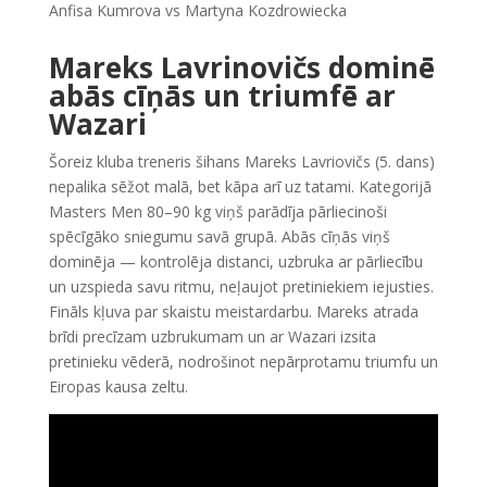
Anfisa Kumrova vs Martyna Kozdrowiecka
Mareks Lavrinovičs dominē
abās cīņās un triumfē ar
Wazari
Šoreiz kluba treneris šihans Mareks Lavriovičs (5. dans)
nepalika sēžot malā, bet kāpa arī uz tatami. Kategorijā
Masters Men 80–90 kg viņš parādīja pārliecinoši
spēcīgāko sniegumu savā grupā. Abās cīņās viņš
dominēja — kontrolēja distanci, uzbruka ar pārliecību
un uzspieda savu ritmu, neļaujot pretiniekiem iejusties.
Fināls kļuva par skaistu meistardarbu. Mareks atrada
brīdi precīzam uzbrukumam un ar Wazari izsita
pretinieku vēderā, nodrošinot nepārprotamu triumfu un
Eiropas kausa zeltu.