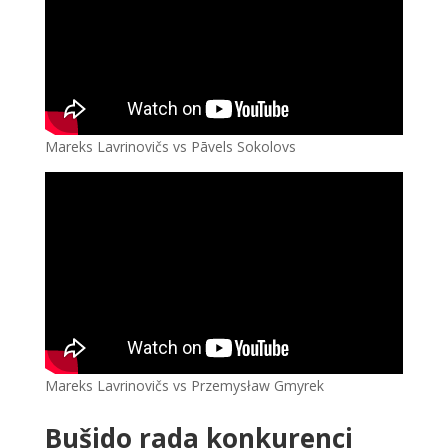
Mareks Lavrinovičs vs Pāvels Sokolovs
Mareks Lavrinovičs vs Przemysław Gmyrek
Bušido rada konkurenci