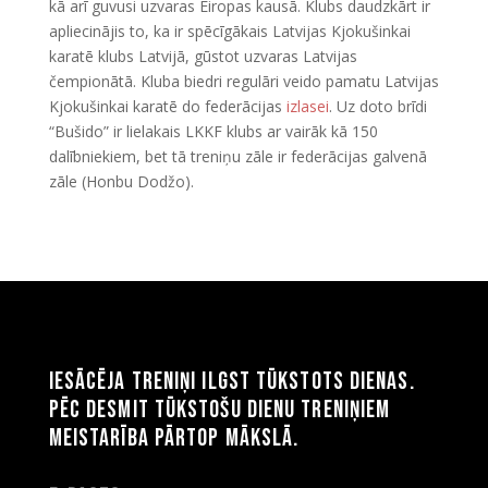
kā arī guvusi uzvaras Eiropas kausā. Klubs daudzkārt ir
apliecinājis to, ka ir spēcīgākais Latvijas Kjokušinkai
karatē klubs Latvijā, gūstot uzvaras Latvijas
čempionātā. Kluba biedri regulāri veido pamatu Latvijas
Kjokušinkai karatē do federācijas
izlasei
. Uz doto brīdi
“Bušido” ir lielakais LKKF klubs ar vairāk kā 150
dalībniekiem, bet tā treniņu zāle ir federācijas galvenā
zāle (Honbu Dodžo).
Iesācēja treniņi ilgst tūkstots dienas.
Pēc desmit tūkstošu dienu treniņiem
meistarība pārtop mākslā.