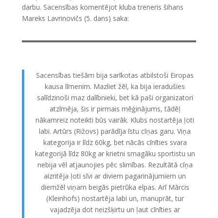
darbu. Sacensības komentējot kluba treneris šihans
Mareks Lavrinovičs (5. dans) saka:
Sacensības tiešām bija sarīkotas atbilstoši Eiropas
kausa līmenim. Mazliet žēl, ka bija ieradušies
salīdzinoši maz dalībnieki, bet kā paši organizatori
atzīmēja, šis ir pirmais mēģinājums, tādēļ
nākamreiz noteikti būs vairāk. Klubs nostartēja ļoti
labi. Artūrs (Rižovs) parādīja īstu cīņas garu. Viņa
kategorija ir līdz 60kg, bet nācās cīnīties svara
kategorijā līdz 80kg ar krietni smagāku sportistu un
nebija vēl atjaunojies pēc slimības. Rezultātā cīņa
aizritēja ļoti sīvi ar diviem pagarinājumiem un
diemžēl viņam beigās pietrūka elpas. Arī Mārcis
(Kleinhofs) nostartēja labi un, manuprāt, tur
vajadzēja dot neizšķirtu un ļaut cīnīties ar